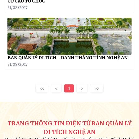
CƠ CẤU TỔ CHỨC
31/08/2017
BAN QUẢN LÝ DI TÍCH - DANH THẮNG TỈNH NGHỆ AN
31/08/2017
<<
<
1
>
>>
TRANG THÔNG TIN ĐIỆN TỬ BAN QUẢN LÝ
DI TÍCH NGHỆ AN