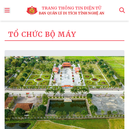
TRANG THÔNG TIN ĐIỆN TỬ
BAN QUẢN LÝ DI TÍCH TỈNH NGHỆ AN
x
Tìm
TỔ CHỨC BỘ MÁY