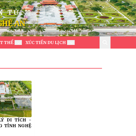
N TỬ
GHỆ AN
ẬT THỂ
XÚC TIẾN DU LỊCH
Ý DI TÍCH -
G TỈNH NGHỆ