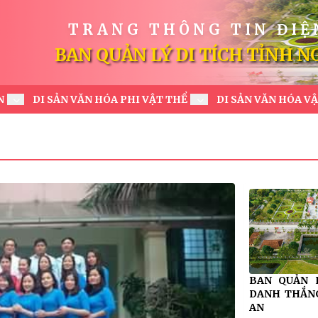
TRANG THÔNG TIN ĐIỆ
BAN QUẢN LÝ DI TÍCH TỈNH N
N
DI SẢN VĂN HÓA PHI VẬT THỂ
DI SẢN VĂN HÓA V
BAN QUẢN L
DANH THẮN
AN