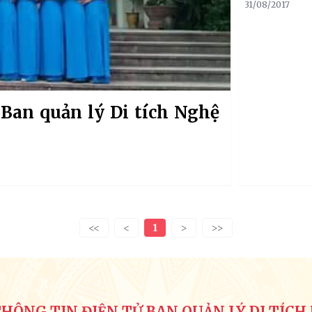
31/08/2017
Ban quản lý Di tích Nghệ
<<
<
1
>
>>
HÔNG TIN ĐIỆN TỬ BAN QUẢN LÝ DI TÍCH