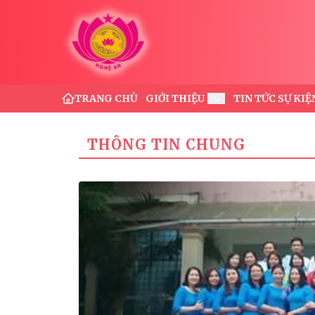
x
Tìm
TRANG CHỦ
GIỚI THIỆU
TIN TỨC SỰ KIỆ
THÔNG TIN CHUNG