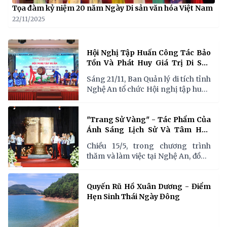
Tọa đàm kỷ niệm 20 năm Ngày Di sản văn hóa Việt Nam
22/11/2025
Hội Nghị Tập Huấn Công Tác Bảo
Tồn Và Phát Huy Giá Trị Di Sản
Văn Hóa Năm 2025
Sáng 21/11, Ban Quản lý di tích tỉnh
Nghệ An tổ chức Hội nghị tập huấn
công tác bảo tồn và phát huy giá trị
di sản văn hóa năm 2025 với sự
tham dự của hơn 200 học viên là
"Trang Sử Vàng" - Tác Phẩm Của
cán bộ văn hóa, lãnh đạo địa
Ánh Sáng Lịch Sử Và Tâm Hồn
phương, nghệ nhân và người thực
Dân Tộc !
Chiều 15/5, trong chương trình
hành di sản trên địa bàn.
thăm và làm việc tại Nghệ An, đồng
chí Tổng Bí thư Tô Lâm đã trao
tặng tác phẩm điêu khắc ánh sáng
“Việt Nam - những trang sử vàng”
Quyến Rũ Hồ Xuân Dương - Điểm
cho Khu Di tích Quốc gia đặc biệt
Hẹn Sinh Thái Ngày Đông
Kim Liên.