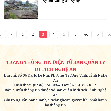
Người Mông Xứ Nghệ
<<
<
1
2
3
4
5
...
46
>
>
TRANG THÔNG TIN ĐIỆN TỬ BAN QUẢN LÝ
DI TÍCH NGHỆ AN
Địa chỉ: Số 06 Đại lộ Lê Nin, Phường Trường Vinh, Tỉnh Nghệ
An
Điện thoại: (0238) 3.580.064, Fax: (0238) 3.580.064
Bản quyền thông tin thuộc về Ban quản lý di tích Tỉnh Nghệ
An.
Ghi rõ nguồn: banquanlyditichnghean.gov.vn khi phát hành
lại thông tin