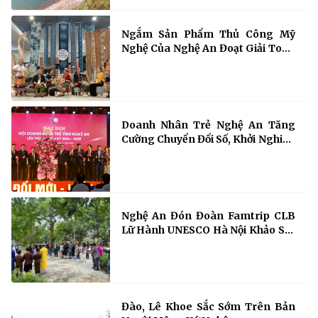
Ngắm Sản Phẩm Thủ Công Mỹ
Nghệ Của Nghệ An Đoạt Giải Toàn
Quốc Năm 2024
Doanh Nhân Trẻ Nghệ An Tăng
Cường Chuyển Đổi Số, Khởi Nghiệp
Đổi Mới Sáng Tạo
Nghệ An Đón Đoàn Famtrip CLB
Lữ Hành UNESCO Hà Nội Khảo Sát
Du Lịch
Đào, Lê Khoe Sắc Sớm Trên Bản