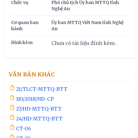
Chức vụ
Phó chủ tịch Ủy ban MTTQ tỉnh
Nghệ An
Cơ quan ban
Ủy ban MTTQ Viêt Nam tỉnh Nghệ
hành
An
Đính kèm
Chưa có tài liệu đính kèm.
VĂN BẢN KHÁC
21/TLCT-MTTQ-BTT
110/2018/NĐ-CP
27/HD-MTTQ-BTT
24/HD-MTTQ-BTT
CT-06