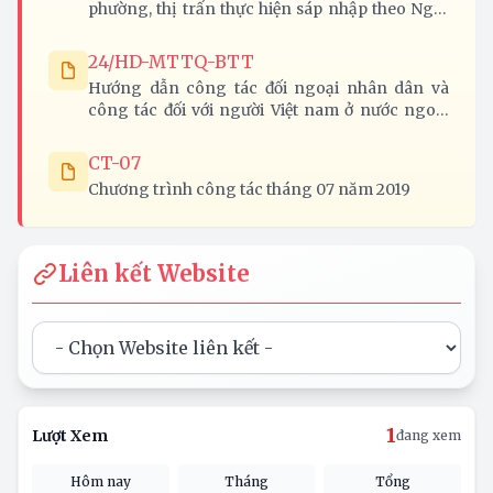
phường, thị trấn thực hiện sáp nhập theo Nghị
quyết 37-NQ/TW của Bộ Chính trị trên địa bàn
tỉnh Nghệ An
24/HD-MTTQ-BTT
Hướng dẫn công tác đối ngoại nhân dân và
công tác đối với người Việt nam ở nước ngoài
năm 2020
CT-07
Chương trình công tác tháng 07 năm 2019
Liên kết Website
1
Lượt Xem
đang xem
Hôm nay
Tháng
Tổng