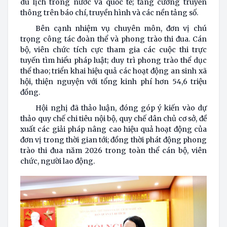
du lịch trong nước và quốc tế; tăng cường truyền
thông trên báo chí, truyền hình và các nền tảng số.
Bên cạnh nhiệm vụ chuyên môn, đơn vị chú
trọng công tác đoàn thể và phong trào thi đua. Cán
bộ, viên chức tích cực tham gia các cuộc thi trực
tuyến tìm hiểu pháp luật; duy trì phong trào thể dục
thể thao; triển khai hiệu quả các hoạt động an sinh xã
hội, thiện nguyện với tổng kinh phí hơn 54,6 triệu
đồng.
Hội nghị đã thảo luận, đóng góp ý kiến vào dự
thảo quy chế chi tiêu nội bộ, quy chế dân chủ cơ sở, đề
xuất các giải pháp nâng cao hiệu quả hoạt động của
đơn vị trong thời gian tới; đồng thời phát động phong
trào thi đua năm 2026 trong toàn thể cán bộ, viên
chức, người lao động.