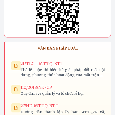
VĂN BẢN PHÁP LUẬT
21/TLCT-MTTQ-BTT
Thể lệ cuộc thi hiến kế giải pháp đổi mới nội
dung, phương thức hoạt động của Mặt trận Tổ
quốc Việt Nam các cấp trên địa bàn tỉnh Nghệ
An
110/2018/NĐ-CP
Quy định về quản lý và tổ chức lễ hội
27/HD-MTTQ-BTT
Hướng dẫn thành lập Ủy ban MTTQVN xã,