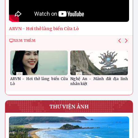
ARVN - Hơi thở làng biển Cửa Lò
XEM THÊM
ARVN - Hơi thở làng biển Cửa
Nghệ An - Mảnh đất địa linh
Nghệ
Lò
nhân kiệt
THƯ VIỆN ẢNH