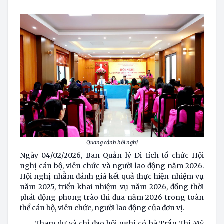
Quang cảnh hội nghị
Ngày 04/02/2026, Ban Quản lý Di tích tổ chức Hội
nghị cán bộ, viên chức và người lao động năm 2026.
Hội nghị nhằm đánh giá kết quả thực hiện nhiệm vụ
năm 2025, triển khai nhiệm vụ năm 2026, đồng thời
phát động phong trào thi đua năm 2026 trong toàn
thể cán bộ, viên chức, người lao động của đơn vị.
Tham dự và chỉ đạo hội nghị có bà Trần Thị Mỹ