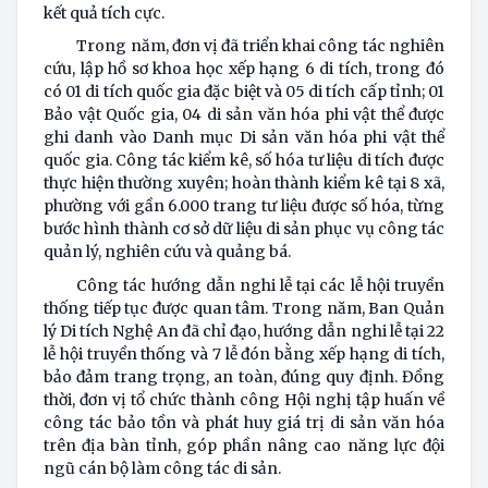
kết quả tích cực.
Trong năm, đơn vị đã triển khai công tác nghiên
cứu, lập hồ sơ khoa học xếp hạng 6 di tích, trong đó
có 01 di tích quốc gia đặc biệt và 05 di tích cấp tỉnh; 01
Bảo vật Quốc gia, 04 di sản văn hóa phi vật thể được
ghi danh vào Danh mục Di sản văn hóa phi vật thể
quốc gia. Công tác kiểm kê, số hóa tư liệu di tích được
thực hiện thường xuyên; hoàn thành kiểm kê tại 8 xã,
phường với gần 6.000 trang tư liệu được số hóa, từng
bước hình thành cơ sở dữ liệu di sản phục vụ công tác
quản lý, nghiên cứu và quảng bá.
Công tác hướng dẫn nghi lễ tại các lễ hội truyền
thống tiếp tục được quan tâm. Trong năm, Ban Quản
lý Di tích Nghệ An đã chỉ đạo, hướng dẫn nghi lễ tại 22
lễ hội truyền thống và 7 lễ đón bằng xếp hạng di tích,
bảo đảm trang trọng, an toàn, đúng quy định. Đồng
thời, đơn vị tổ chức thành công Hội nghị tập huấn về
công tác bảo tồn và phát huy giá trị di sản văn hóa
trên địa bàn tỉnh, góp phần nâng cao năng lực đội
ngũ cán bộ làm công tác di sản.