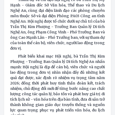
Hạnh - Giám đốc Sở Văn hóa, Thể thao và Du lịch
Nghệ An, cùng đại diện lãnh đạo các phòng chuyên
môn thuộc Sở và đại diện Phòng PA03 Công an tỉnh
Nghệ An. Hội nghị được tổ chức dưới sự chủ trì của bà
Trần Thị Kim Phượng - Trưởng Ban Quản lý Di tích
Nghệ An, ông Phạm Công Vinh - Phó Trưởng Ban và
ông Cao Mạnh Lân - Phó Trưởng ban, với sự tham dự
của toàn thể cán bộ, viên chức, người lao động trong
đơn vị.
Phát biểu khai mạc Hội nghị, bà Trần Thị Kim
Phượng - Trưởng Ban Quản lý Di tích Nghệ An nhấn
mạnh: Hội nghị là dịp để cán bộ, viên chức và người
lao động trong đơn vị nhìn nhận đầy đủ những kết
quả đạt được, xác định rõ nhiệm vụ trọng tâm năm
2026; đồng thời phát huy tinh thần đoàn kết, trách
nhiệm, chủ động đổi mới để từng bước nâng cao chất
lượng công tác quản lý, bảo tồn và phát huy giá trị di
tích lịch sử - văn hóa trên địa bàn tỉnh, đưa di sản trở
thành không gian giáo dục truyền thống và nguồn
lực quan trọng phục vụ phát triển văn hóa, du lịch