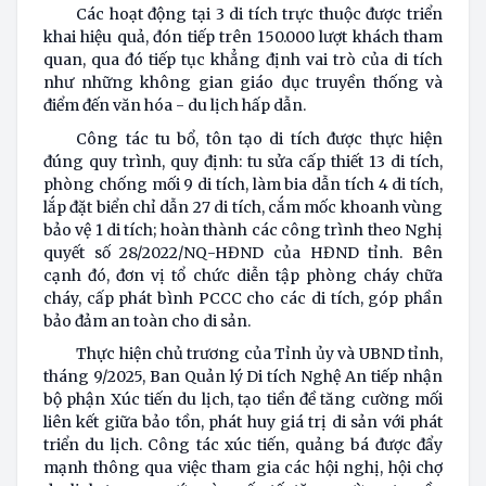
Các hoạt động tại 3 di tích trực thuộc được triển
khai hiệu quả, đón tiếp trên 150.000 lượt khách tham
quan, qua đó tiếp tục khẳng định vai trò của di tích
như những không gian giáo dục truyền thống và
điểm đến văn hóa - du lịch hấp dẫn.
Công tác tu bổ, tôn tạo di tích được thực hiện
đúng quy trình, quy định: tu sửa cấp thiết 13 di tích,
phòng chống mối 9 di tích, làm bia dẫn tích 4 di tích,
lắp đặt biển chỉ dẫn 27 di tích, cắm mốc khoanh vùng
bảo vệ 1 di tích; hoàn thành các công trình theo Nghị
quyết số 28/2022/NQ-HĐND của HĐND tỉnh. Bên
cạnh đó, đơn vị tổ chức diễn tập phòng cháy chữa
cháy, cấp phát bình PCCC cho các di tích, góp phần
bảo đảm an toàn cho di sản.
Thực hiện chủ trương của Tỉnh ủy và UBND tỉnh,
tháng 9/2025, Ban Quản lý Di tích Nghệ An tiếp nhận
bộ phận Xúc tiến du lịch, tạo tiền đề tăng cường mối
liên kết giữa bảo tồn, phát huy giá trị di sản với phát
triển du lịch. Công tác xúc tiến, quảng bá được đẩy
mạnh thông qua việc tham gia các hội nghị, hội chợ