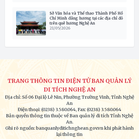
Sở Văn hóa và Thể thao Thành Phố Hồ
Chí Minh dâng hương tại các địa chỉ đỏ
trên quê hương Nghệ An
21/05/2026
TRANG THÔNG TIN ĐIỆN TỬ BAN QUẢN LÝ
DI TÍCH NGHỆ AN
Địa chỉ: Số 06 Đại lộ Lê Nin, Phường Trường Vinh, Tỉnh Nghệ
An
Điện thoại: (0238) 3.580.064, Fax: (0238) 3.580.064
Bản quyền thông tin thuộc về Ban quản lý di tích Tỉnh Nghệ
An.
Ghi rõ nguồn: banquanlyditichnghean.gov.vn khi phát hành
lại thông tin