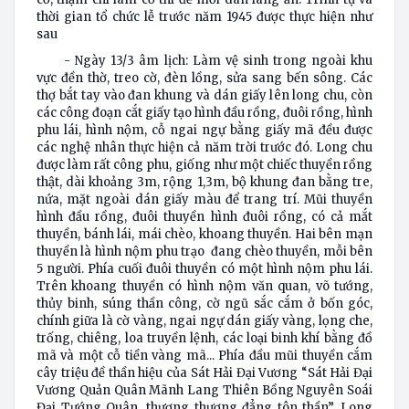
thời gian tổ chức lễ trước năm 1945 được thực hiện như
sau
- Ngày 13/3 âm lịch: Làm vệ sinh trong ngoài khu
vực đền thờ, treo cờ, đèn lồng, sửa sang bến sông. Các
thợ bắt tay vào đan khung và dán giấy lên long chu, còn
các công đoạn cắt giấy tạo hình đầu rồng, đuôi rồng, hình
phu lái, hình nộm, cỗ ngai ngự bằng giấy mã đều được
các nghệ nhân thực hiện cả năm trời trước đó. Long chu
được làm rất công phu, giống như một chiếc thuyền rồng
thật, dài khoảng 3m, rộng 1,3m, bộ khung đan bằng tre,
nứa, mặt ngoài dán giấy màu để trang trí. Mũi thuyền
hình đầu rồng, đuôi thuyền hình đuôi rồng, có cả mắt
thuyền, bánh lái, mái chèo, khoang thuyền. Hai bên mạn
thuyền là hình nộm phu trạo đang chèo thuyền, mỗi bên
5 người. Phía cuối đuôi thuyền có một hình nộm phu lái.
Trên khoang thuyền có hình nộm văn quan, võ tướng,
thủy binh, súng thần công, cờ ngũ sắc cắm ở bốn góc,
chính giữa là cờ vàng, ngai ngự dán giấy vàng, lọng che,
trống, chiêng, loa truyền lệnh, các loại binh khí bằng đồ
mã và một cỗ tiền vàng mã... Phía đầu mũi thuyền cắm
cây triệu đề thần hiệu của Sát Hải Đại Vương “Sát Hải Đại
Vương Quản Quân Mãnh Lang Thiên Bồng Nguyên Soái
Đại Tướng Quân, thượng thượng đẳng tôn thần”. Long