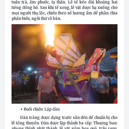
tuần trà, ẩm phước, tạ thần. Lễ tế kéo dài khoảng hai
tiếng đồng hồ. Sau khi tế xong, lễ vật được hạ xuống cho
mọi người thụ lộc, chiếu theo sổ hương ẩm để phân chia
phần biếu, ngôi thứ cỗ bàn.
+ Buổi chiều: Lập đàn
Đàn tràng được dựng trước sân đền để chuẩn bị cho
lễ tống thuyền. Đàn được lập thành ba cấp: Thượng ban:
phụng thỉnh phật thánh, lễ vật gồm hoa quả, trầu rượu,