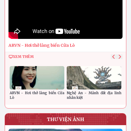
ARVN - Hơi thở làng biển Cửa Lò
XEM THÊM
ARVN - Hơi thở làng biển Cửa
Nghệ An - Mảnh đất địa linh
Nghệ
Lò
nhân kiệt
THƯ VIỆN ẢNH