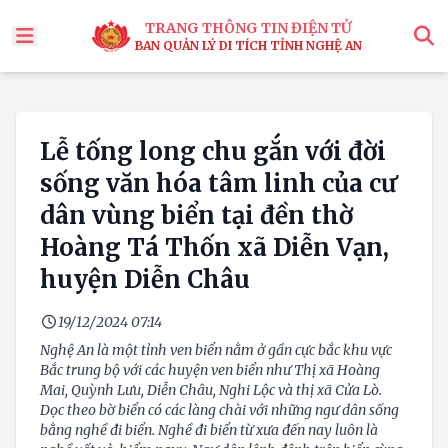
TRANG THÔNG TIN ĐIỆN TỬ
BAN QUẢN LÝ DI TÍCH TỈNH NGHỆ AN
x
Tìm
Lễ tống long chu gắn với đời
sống văn hóa tâm linh của cư
dân vùng biển tại đền thờ
Hoàng Tá Thốn xã Diễn Vạn,
huyện Diễn Châu
19/12/2024 07:14
Nghệ An là một tỉnh ven biển nằm ở gần cực bắc khu vực
Bắc trung bộ với các huyện ven biển như Thị xã Hoàng
Mai, Quỳnh Lưu, Diễn Châu, Nghi Lộc và thị xã Cửa Lò.
Dọc theo bờ biển có các làng chài với những ngư dân sống
bằng nghề đi biển. Nghề đi biển từ xưa đến nay luôn là