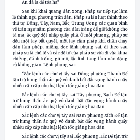
Án dà la đế tóa ha”
Sau khi khai quang đàn xong, Pháp sư tiếp tục làm
lễ thỉnh ngũ phương trấn đàn. Pháp sư lần lượt thỉnh theo
thứ tự: Đông, Tây, Nam, Bắc, Trung Ương các quan binh
về trấn ngự năm phương của đàn tràng để giữ không cho
tà ma, ác quỷ đột nhập quấy phá. Ở mỗi phương, pháp sư
đều một tay bắt quyết, một tay cầm pháp khí, chân chạy
đàn làm phép, miệng đọc lệnh phụng sai, đi theo sau
pháp sư là chủ tế và các đệ tử của pháp sư vừa đi vừa khua
chiêng, đánh trống, gõ mõ, lắc linh tang làm náo động
cả không gian. Lệnh phụng sai:
“Sắc lệnh các chư vị tẩy sai Đông phương Thanh Đế
tận trừ hung thần ác quỷ vô danh bất đắc vọng hành quấy
nhiễu cấp cấp như luật lệnh tốc giáng hoa đàn.
Sắc lệnh các chư vị tẩy sai Tây phương Bạch Đế tận
trừ hung thần ác quỷ vô danh bất đắc vọng hành quấy
nhiễu cấp cấp như luật lệnh tốc giáng hoa đàn.
Sắc lệnh các chư vị tẩy sai Nam phương Xích Đế tận
trừ hung thần ác quỷ vô danh bất đắc vọng hành quấy
nhiễu cấp cấp như luật lệnh tốc giáng hoa đàn.
Sắc lệnh các chư vị tẩy sai Bắc phương Hắc Đế tận trừ