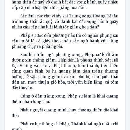
hung thần ác quỷ vô danh bất đắc vọng hành quấy nhiễu
cấp cấp như luật lệnh tốc giáng hoa đàn.
Sắc lệnh các chư vị tẩy sai Trung ương Hoàng Đế tận
trừ hung thần ác quỷ vô danh bất đắc vọng hành quấy
nhiễu cấp cấp như luật lệnh tốc giáng hoa đàn.”
Pháp sư đọc đến phương nào thì có người phụng sai
cầm một lá cờ giấy theo màu sắc ngũ hành của từng
phương chạy ra phía ngoài.
Sau khi trấn ngũ phương xong, Pháp sư khất âm
dương xin chứng giám. Tiếp đến là phụng thỉnh Sát Hải
Đại Vương và các vị Phật thánh, tiên thánh, tiên hiền
cùng quan binh bộ hạ quang lâm đàn tràng thượng
hưởng lễ vật, chứng giám và xin phù hộ cho quốc thái
dân an, mưa thuận gió hòa, trời yên biển lặng, cá tôm
đầy thuyền.
Cúng ở đàn tràng xong, Pháp sư làm lễ khai quang
điểm nhãn long chu:
Nhật nguyệt quang minh, huy chương thiên địa khai
thái
Phật cụ lục thông chi diệu, Thánh khai ngũ nhãn chi
minh