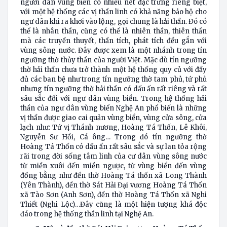
người dân vùng biển có nhiều nét đặc trưng riêng biệt,
với một hệ thống các vị thần linh có khả năng bảo hộ cho
ngư dân khi ra khơi vào lộng, gọi chung là hải thần. Đó có
thể là nhân thần, cũng có thể là nhiên thần, thiên thần
mà các truyền thuyết, thần tích, phát tích đều gắn với
vùng sông nước. Đây được xem là một nhánh trong tín
ngưỡng thờ thủy thần của người Việt. Mặc dù tín ngưỡng
thờ hải thần chưa trở thành một hệ thống quy củ với đầy
đủ các ban bệ như trong tín ngưỡng thờ tam phủ, tứ phủ
nhưng tín ngưỡng thờ hải thần có dấu ấn rất riêng và rất
sâu sắc đối với ngư dân vùng biển. Trong hệ thống hải
thần của ngư dân vùng biển Nghệ An phổ biến là những
vị thần được giao cai quản vùng biển, vùng cửa sông, cửa
lạch như: Tứ vị Thánh nương, Hoàng Tá Thốn, Lê Khôi,
Nguyễn Sư Hồi, Cá ông… Trong đó tín ngưỡng thờ
Hoàng Tá Thốn có dấu ấn rất sâu sắc và sự lan tỏa rộng
rãi trong đời sống tâm linh của cư dân vùng sông nước
từ miền xuôi đến miền ngược, từ vùng biển đến vùng
đồng bằng như đền thờ Hoàng Tá thốn xã Long Thành
(Yên Thành), đền thờ Sát Hải Đại vương Hoàng Tá Thốn
xã Tào Sơn (Anh Sơn), đền thờ Hoàng Tá Thốn xã Nghi
Thiết (Nghi Lộc)…Đây cũng là một hiện tượng khá độc
đáo trong hệ thống thần linh tại Nghệ An.