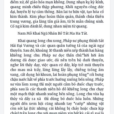
điểm xứ, đề giáo hóa mạn không. Dung nhạn kỵ kỳ kính,
quang minh chiếu thập phương. Khôi nguyên công đức
đại, huyền lý tự cảm thông. Bản lai tư hữu vật, tạo hóa cổ
kim thành. Kim phục hoàn thân quán, thánh chúa thiên
trung vương, gia lăng tần già âm, từ bi mẫn chúng sinh.
Cố ngã kim đãnh lễ, dung nhan niệm từ quang.
Nam Mô Khai Ngũ Nhãn Bồ Tát Ma Ha Tát.
Khai quang long chu xong, Pháp sư phụng thỉnh Sát
Hải Đại Vương và các quan quân tướng tá của ngài ngự
thuyền. Sau đó, khoảng 10 thanh niên xếp thành hai hàng
khiêng long chu. Pháp sư đọc thần chú:“hỡi hỡi âm
dương đã được giao ước, đã nên trên bộ dưới thuyền,
nghe lời thầy dạy, việc quan cứ dấy, kíp trở mũi thuyền
cho mau mà trẩy, lừng lừng lẫy lẫy, chiêng trống ầm
vang, cất dọng hò khoan, lai hoàn phụng tống” rồi bưng
chậu nước hắt về phía trước hướng xuống bến sông. Pháp
sư vừa làm xong thì một người cầm bó đuốc chạy trước,
phía sau là các thanh niên hò dô khiêng long chu chạy
một mạch thật nhanh xuống bến sông. Long chu vừa hạ
thủy và đẩy ra xã thì dùng bó đuốc hóa luôn. Những
người đến xem hội cũng nhanh tay “cướp” những vật
còn sót lại (tức những cái không bị cháy hoặc chưa kịp
cháy) trên long chu với quan niệm xin bất kỳ cái gì gọi là