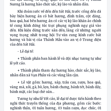
Nương là hương hào chức sắc, kỳ lão và nhân dân.
Khi đoàn rước về đến đền Sát Hải, trước cổng đền đã
bày biện hương án có bát hương, đỉnh trầm, cột đăng,
hoa quả, hai bên hương án có các vị kỳ lão khăn áo chỉnh
tề cung kính đứng túc trực phụng nghinh ngự giá vào
đền. Khi kiệu dừng trước sân đền, làng cử những người
vọng trọng nhất trong hội Tư văn cung kính rước bát
hương và bài vị của Thánh Mẫu vào an vị ở Trung điện
của đền Sát Hải.
- Lễ đại tế:
+ Thành phần ban hành lễ và đội nhạc tương tự như
lễ yết cáo.
+ Thành phần tham dự: hương hào, chức sắc, kỳ lão,
nhân dân xã Vạn Phần và các vùng lân cận.
+ Lễ vật gồm: hương, sáp, trầu cau, rượu, hoa quả,
vàng mã, xôi, gà, bò, lợn, bánh chưng, bánh tét, bánh dầy,
bánh mật, các loại chè oản…
Tương tự như lễ Yết cáo, lễ đại tế được tiến hành theo
nghi thức truyền thống của địa phương, gồm các bước:
nghinh thần, 01 tuần hương, 03 tuần rượu, đọc chúc, 01