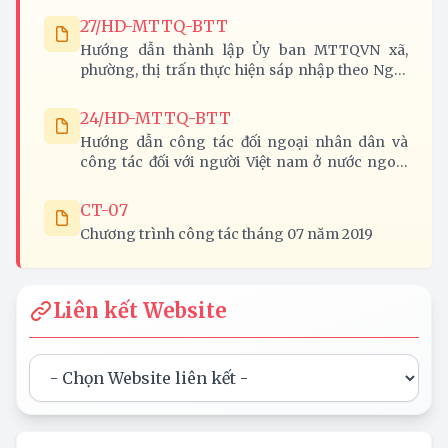
27/HD-MTTQ-BTT
Hướng dẫn thành lập Ủy ban MTTQVN xã,
phường, thị trấn thực hiện sáp nhập theo Nghị
quyết 37-NQ/TW của Bộ Chính trị trên địa bàn
tỉnh Nghệ An
24/HD-MTTQ-BTT
Hướng dẫn công tác đối ngoại nhân dân và
công tác đối với người Việt nam ở nước ngoài
năm 2020
CT-07
Chương trình công tác tháng 07 năm 2019
Liên kết Website