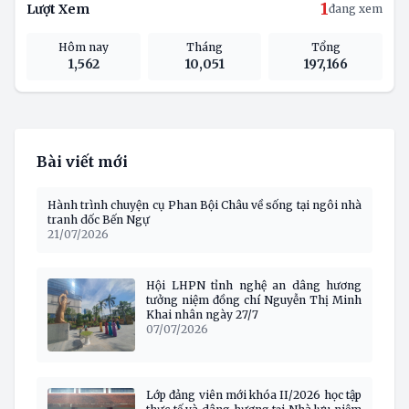
1
Lượt Xem
đang xem
Hôm nay
Tháng
Tổng
1,562
10,051
197,166
Bài viết mới
Hành trình chuyện cụ Phan Bội Châu về sống tại ngôi nhà
tranh dốc Bến Ngự
21/07/2026
Hội LHPN tỉnh nghệ an dâng hương
tưởng niệm đồng chí Nguyễn Thị Minh
Khai nhân ngày 27/7
07/07/2026
Lớp đảng viên mới khóa II/2026 học tập