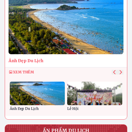
Ảnh Đẹp Du Lịch
XEM THÊM
Ảnh Đẹp Du Lịch
Lễ Hội
Ban
ẤN PHẨM DU LỊCH