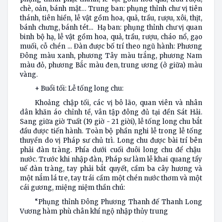
chè, oản, bánh mật… Trung ban: phụng thỉnh chư vị tiên
thánh, tiên hiền, lễ vật gồm hoa, quả, trầu, rượu, xôi, thịt,
bánh chưng, bánh tét... Hạ ban: phụng thỉnh chư vị quan
binh bộ hạ, lễ vật gồm hoa, quả, trầu, rượu, cháo nổ, gạo
muối, cỗ chén ... Đàn được bố trí theo ngũ hành: Phương
Đông màu xanh, phương Tây màu trắng, phương Nam
màu đỏ, phương Bắc màu đen, trung ương (ở giữa) màu
vàng.
+ Buổi tối: Lễ tống long chu:
Khoảng chập tối, các vị bô lão, quan viên và nhân
dân khăn áo chỉnh tề, vân tập đông đủ tại đền Sát Hải.
Sang giữa giờ Tuất (19 giờ - 21 giời), lễ tống long chu bắt
đầu được tiến hành. Toàn bộ phần nghi lễ trong lễ tống
thuyền do vị Pháp sư chủ trì. Long chu được bài trí bên
phải đàn tràng. Phía dưới cuối đuôi long chu để chậu
nước. Trước khi nhập đàn, Pháp sư làm lễ khai quang tẩy
uế đàn tràng, tay phải bắt quyết, cầm ba cây hương và
một nắm lá tre, tay trái cầm một chén nước thơm và một
cái gương, miệng niệm thần chú:
“Phụng thỉnh Đông Phương Thanh đế Thanh Long
Vương hàm phù chân khí ngộ nhập thủy trung