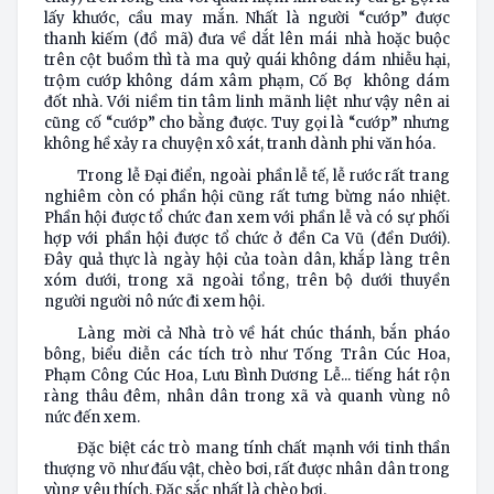
lấy khước, cầu may mắn. Nhất là người “cướp” được
thanh kiếm (đồ mã) đưa về dắt lên mái nhà hoặc buộc
trên cột buồm thì tà ma quỷ quái không dám nhiễu hại,
trộm cướp không dám xâm phạm, Cố Bợ không dám
đốt nhà. Với niềm tin tâm linh mãnh liệt như vậy nên ai
cũng cố “cướp” cho bằng được. Tuy gọi là “cướp” nhưng
không hề xảy ra chuyện xô xát, tranh dành phi văn hóa.
Trong lễ Đại điển, ngoài phần lễ tế, lễ rước rất trang
nghiêm còn có phần hội cũng rất tưng bừng náo nhiệt.
Phần hội được tổ chức đan xem với phần lễ và có sự phối
hợp với phần hội được tổ chức ở đền Ca Vũ (đền Dưới).
Đây quả thực là ngày hội của toàn dân, khắp làng trên
xóm dưới, trong xã ngoài tổng, trên bộ dưới thuyền
người người nô nức đi xem hội.
Làng mời cả Nhà trò về hát chúc thánh, bắn pháo
bông, biểu diễn các tích trò như Tống Trân Cúc Hoa,
Phạm Công Cúc Hoa, Lưu Bình Dương Lễ... tiếng hát rộn
ràng thâu đêm, nhân dân trong xã và quanh vùng nô
nức đến xem.
Đặc biệt các trò mang tính chất mạnh với tinh thần
thượng võ như đấu vật, chèo bơi, rất được nhân dân trong
vùng yêu thích. Đặc sắc nhất là chèo bơi.