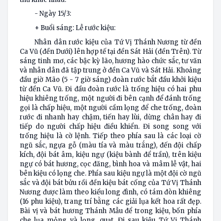
- Ngày 15/3:
+ Buổi sáng: Lễ rước kiệu:
Nhân dân rước kiệu của Tứ Vị Thánh Nương từ đền
Ca Vũ (đền Dưới) lên hợp tế tại đền Sát Hải (đền Trên). Từ
sáng tinh mơ, các bậc kỳ lão, hương hào chức sắc, tư văn
và nhân dân đã tập trung ở đền Ca Vũ và Sát Hải. Khoảng
đầu giờ Mão (5 - 7 giờ sáng) đoàn rước bắt đầu khởi kiệu
từ đền Ca Vũ. Đi đầu đoàn rước là trống hiệu có hai phu
hiệu khiêng trống, một người đi bên cạnh để đánh trống
gọi là chấp hiệu, một người cầm lọng để che trống, đoàn
rước đi nhanh hay chậm, tiến hay lùi, dừng chân hay đi
tiếp do người chấp hiệu điều khiển. Đi song song với
trống hiệu là cờ lệnh. Tiếp theo phía sau là các loại cờ
ngũ sắc, ngựa gỗ (màu tía và màu trắng), đến đội chấp
kích, đội bát âm, kiệu ngự (kiệu bành để trần), trên kiệu
ngự có bát hương, cọc đăng, bình hoa và mâm lễ vật, hai
bên kiệu có lọng che. Phía sau kiệu ngự là một đội cờ ngũ
sắc và đội bát bửu rồi đền kiệu bát cống của Tứ Vị Thánh
Nương được làm theo kiểu long đình, có tám đòn khiêng
(16 phu kiệu), trang trí bằng các giải lụa kết hoa rất đẹp.
Bài vị và bát hương Thánh Mẫu để trong kiệu, bốn phía
che lụa mỏng và lọng, quạt. Đi sau kiệu Tứ Vị Thánh