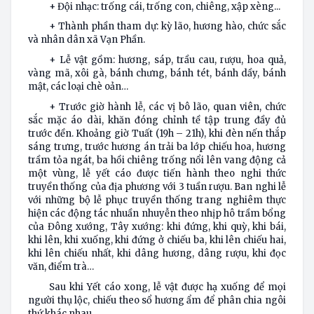
+ Đội nhạc: trống cái, trống con, chiêng, xập xèng...
+ Thành phần tham dự: kỳ lão, hương hào, chức sắc
và nhân dân xã Vạn Phần.
+ Lễ vật gồm: hương, sáp, trầu cau, rượu, hoa quả,
vàng mã, xôi gà, bánh chưng, bánh tét, bánh dầy, bánh
mật, các loại chè oản…
+ Trước giờ hành lễ, các vị bô lão, quan viên, chức
sắc mặc áo dài, khăn đóng chỉnh tề tập trung đầy đủ
trước đền. Khoảng giờ Tuất (19h – 21h), khi đèn nến thắp
sáng trưng, trước hương án trải ba lớp chiếu hoa, hương
trầm tỏa ngát, ba hồi chiêng trống nổi lên vang động cả
một vùng, lễ yết cáo được tiến hành theo nghi thức
truyền thống của địa phương với 3 tuần rượu. Ban nghi lễ
với những bộ lễ phục truyền thống trang nghiêm thực
hiện các động tác nhuần nhuyễn theo nhịp hô trầm bổng
của Đông xướng, Tây xướng: khi đứng, khi quỳ, khi bái,
khi lên, khi xuống, khi đứng ở chiếu ba, khi lên chiếu hai,
khi lên chiếu nhất, khi dâng hương, dâng rượu, khi đọc
văn, điểm trà…
Sau khi Yết cáo xong, lễ vật được hạ xuống để mọi
người thụ lộc, chiếu theo sổ hương ẩm để phân chia ngôi
thứ khác nhau.