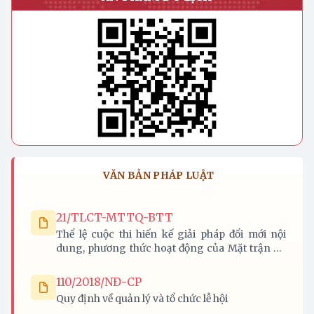
VĂN BẢN PHÁP LUẬT
21/TLCT-MTTQ-BTT
Thể lệ cuộc thi hiến kế giải pháp đổi mới nội
dung, phương thức hoạt động của Mặt trận Tổ
quốc Việt Nam các cấp trên địa bàn tỉnh Nghệ
An
110/2018/NĐ-CP
Quy định về quản lý và tổ chức lễ hội