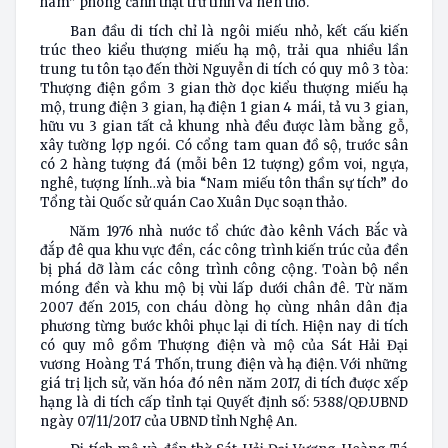
hàm” phong cảnh thật trữ tình và nên thơ.
Ban đầu di tích chỉ là ngôi miếu nhỏ, kết cấu kiến
trúc theo kiểu thượng miếu hạ mộ, trải qua nhiều lần
trung tu tôn tạo đến thời Nguyễn di tích có quy mô 3 tòa:
Thượng điện gồm 3 gian thờ dọc kiểu thượng miếu hạ
mộ, trung điện 3 gian, hạ điện 1 gian 4 mái, tả vu 3 gian,
hữu vu 3 gian tất cả khung nhà đều được làm bằng gỗ,
xây tường lợp ngói. Có cổng tam quan đồ sộ, trước sân
có 2 hàng tượng đá (mỗi bên 12 tượng) gồm voi, ngựa,
nghê, tượng lính…và bia “Nam miếu tôn thần sự tích” do
Tổng tài Quốc sử quán Cao Xuân Dục soạn thảo.
Năm 1976 nhà nước tổ chức đào kênh Vách Bắc và
đắp đê qua khu vực đền, các công trình kiến trúc của đền
bị phá dỡ làm các công trình công cộng. Toàn bộ nền
móng đền và khu mộ bị vùi lấp dưới chân đê. Từ năm
2007 đến 2015, con cháu dòng họ cùng nhân dân địa
phương từng bước khôi phục lại di tích. Hiện nay di tích
có quy mô gồm Thượng điện và mộ của Sát Hải Đại
vương Hoàng Tá Thốn, trung điện và hạ điện. Với những
giá trị lịch sử, văn hóa đó nên năm 2017, di tích được xếp
hạng là di tích cấp tỉnh tại Quyết định số: 5388/QĐ.UBND
ngày 07/11/2017 của UBND tỉnh Nghệ An.