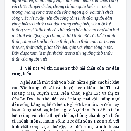
nghề vất vả, hiểm nguy. Ngư dân lênh đênh trên biển cùng
với chiếc thuyền lẻ loi, chòng chành giữa biển cả mênh
mông, mạng sống treo đầu sóng ngọn gió. Với tính chất
công việc như vậy, nên đời sống tâm linh của người dân
vùng biển có nhiều nét đặc trưng riêng biệt, với một hệ
thống các vị thần linh có khả năng bảo hộ cho ngư dân khi
ra khơi vào lộng, gọi chung là hải thần. Đó có thể là nhân
thần, cũng có thể là nhiên thần, thiên thần mà các truyền
thuyết, thần tích, phát tích đều gắn với vùng sông nước.
Đây được xem là một nhánh trong tín ngưỡng thờ thủy
thần của người Việt
1. Vài nét về tín ngưỡng thờ hải thần của cư dân
vùng biển
Nghệ An là một tỉnh ven biển nằm ở gần cực bắc khu
vực Bắc trung bộ với các huyện ven biển như Thị xã
Hoàng Mai, Quỳnh Lưu, Diễn Châu, Nghi Lộc và thị xã
Cửa Lò. Dọc theo bờ biển có các làng chài với những ngư
dân sống bằng nghề đi biển. Nghề đi biển từ xưa đến nay
luôn là nghề vất vả, hiểm nguy. Ngư dân lênh đênh trên
biển cùng với chiếc thuyền lẻ loi, chòng chành giữa biển
cả mênh mông, mạng sống treo đầu sóng ngọn gió. Với
tính chất công việc như vậy, nên đời sống tâm linh của