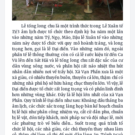
Lễ tống long chu là một trình thức trong Lễ Xuân tế
15/3 âm lịch được tổ chức theo định kỳ ba năm một lần
vào những năm Tý, Ngọ, Mão, Dậu lễ Xuân tế vào những
năm này được tổ chức với quy mô hoành tráng, và long
trọng hơn, gọi là lễ Đại điển. Vào những năm đó, ngoài
phần tế lễ thông thường còn có cả lễ rước kiệu từ đền Ca
Vũ lên đền Sát Hải và lễ tống long chu rất đặc sắc của cư
dân vùng sông nước, và phần hội rất náo nhiệt thu hút
nhân dân nhiều nơi về trẩy hội. Xã Vạn Phần xưa là một
xã giàu, có nhiều thuyền buôn, thuyền cá lớn, thậm chí có
những nhà phú hộ sở hữu hàng chục thuyền lớn. Vì vậy, lễ
Đại điển được tổ chức rất long trọng và có phần linh đình
hơn những vùng khác. Đây là lễ hội lớn nhất của xã Vạn
Phần. Quy trình lễ Đại điển như sau: Khoảng đầu tháng ba
âm lịch, các chức sắc trong làng họp bàn kế hoạch chuẩn
bị lễ hội như phân công nhiệm vụ, cắt cử dân phu, chuẩn
bị lễ vật, đón tiếp khách, mời pháp sư và đội nhạc lễ, mời
các phường trò về biểu diễn... Suốt trong quá trình tổ
chức lễ hội, các nhà giàu, các chủ thuyền thay nhau làm
cỗ, thậm chí làm cỗ thi để mời dân làng ăn. Trình tự và