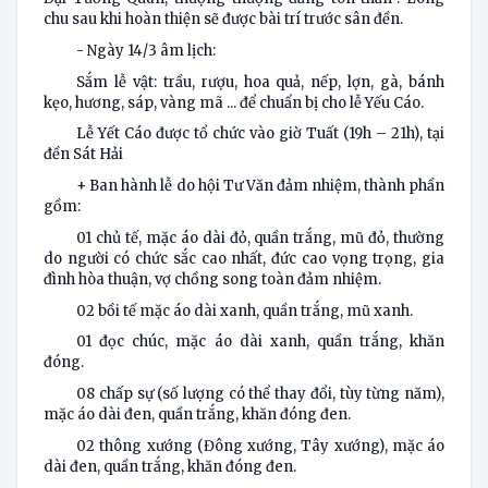
chu sau khi hoàn thiện sẽ được bài trí trước sân đền.
- Ngày 14/3 âm lịch:
Sắm lễ vật: trầu, rượu, hoa quả, nếp, lợn, gà, bánh
kẹo, hương, sáp, vàng mã ... để chuẩn bị cho lễ Yếu Cáo.
Lễ Yết Cáo được tổ chức vào giờ Tuất (19h – 21h), tại
đền Sát Hải
+ Ban hành lễ do hội Tư Văn đảm nhiệm, thành phần
gồm:
01 chủ tế, mặc áo dài đỏ, quần trắng, mũ đỏ, thường
do người có chức sắc cao nhất, đức cao vọng trọng, gia
đình hòa thuận, vợ chồng song toàn đảm nhiệm.
02 bồi tế mặc áo dài xanh, quần trắng, mũ xanh.
01 đọc chúc, mặc áo dài xanh, quần trắng, khăn
đóng.
08 chấp sự (số lượng có thể thay đổi, tùy từng năm),
mặc áo dài đen, quần trắng, khăn đóng đen.
02 thông xướng (Đông xướng, Tây xướng), mặc áo
dài đen, quần trắng, khăn đóng đen.