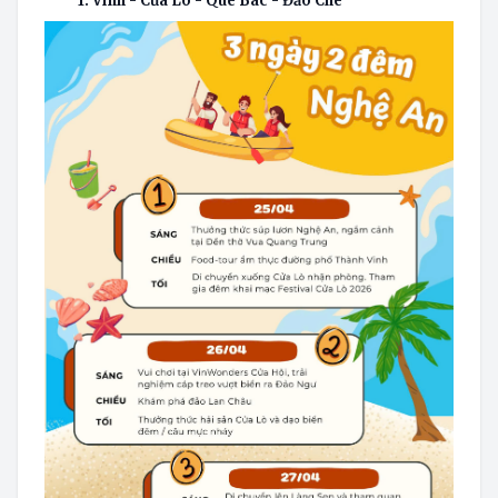
1. Vinh - Cửa Lò - Quê Bác - Đảo Chè