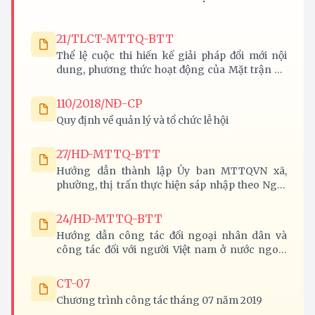
21/TLCT-MTTQ-BTT
Thể lệ cuộc thi hiến kế giải pháp đổi mới nội
dung, phương thức hoạt động của Mặt trận Tổ
quốc Việt Nam các cấp trên địa bàn tỉnh Nghệ
An
110/2018/NĐ-CP
Quy định về quản lý và tổ chức lễ hội
27/HD-MTTQ-BTT
Hướng dẫn thành lập Ủy ban MTTQVN xã,
phường, thị trấn thực hiện sáp nhập theo Nghị
quyết 37-NQ/TW của Bộ Chính trị trên địa bàn
tỉnh Nghệ An
24/HD-MTTQ-BTT
Hướng dẫn công tác đối ngoại nhân dân và
công tác đối với người Việt nam ở nước ngoài
năm 2020
CT-07
Chương trình công tác tháng 07 năm 2019