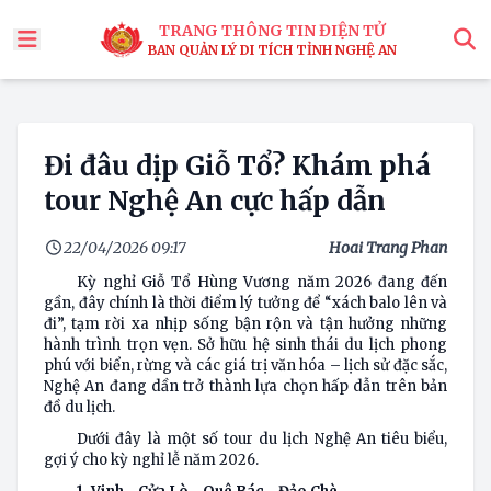
TRANG THÔNG TIN ĐIỆN TỬ
BAN QUẢN LÝ DI TÍCH TỈNH NGHỆ AN
x
Tìm
Đi đâu dịp Giỗ Tổ? Khám phá
tour Nghệ An cực hấp dẫn
22/04/2026 09:17
Hoai Trang Phan
Kỳ nghỉ
Giỗ Tổ Hùng Vương
năm 2026 đang đến
gần, đây chính là thời điểm lý tưởng để “xách balo lên và
đi”, tạm rời xa nhịp sống bận rộn và tận hưởng những
hành trình trọn vẹn. Sở hữu hệ sinh thái du lịch phong
phú với biển, rừng và các giá trị văn hóa – lịch sử đặc sắc,
Nghệ An đang dần trở thành lựa chọn hấp dẫn trên bản
đồ du lịch.
Dưới đây là một số tour du lịch Nghệ An tiêu biểu,
gợi ý cho kỳ nghỉ lễ năm 2026.