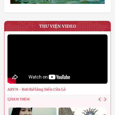
THƯ VIỆN VIDEO
ARVN - Hơi thở làng biển Cửa Lò
XEM THÊM