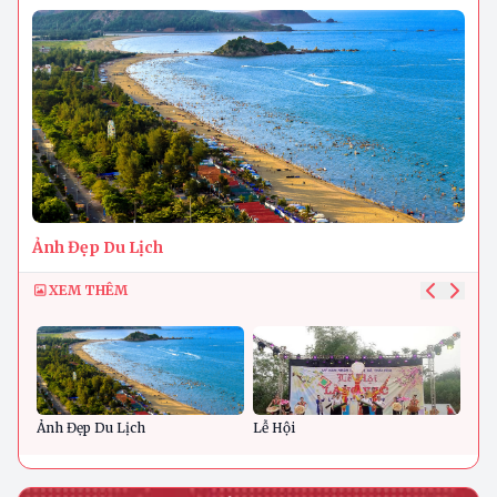
Ảnh Đẹp Du Lịch
XEM THÊM
Ảnh Đẹp Du Lịch
Lễ Hội
Ban