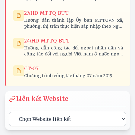
27/HD-MTTQ-BTT
Hướng dẫn thành lập Ủy ban MTTQVN xã,
phường, thị trấn thực hiện sáp nhập theo Nghị
quyết 37-NQ/TW của Bộ Chính trị trên địa bàn
tỉnh Nghệ An
24/HD-MTTQ-BTT
Hướng dẫn công tác đối ngoại nhân dân và
công tác đối với người Việt nam ở nước ngoài
năm 2020
CT-07
Chương trình công tác tháng 07 năm 2019
Liên kết Website