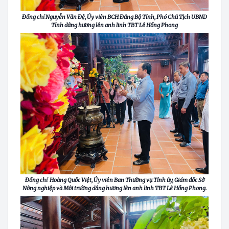
Đồng chí Nguyễn Văn Đệ, Ủy viên BCH Đảng Bộ Tỉnh, Phó Chủ Tịch UBND
Tỉnh dâng hương lên anh linh TBT Lê Hồng Phong
Đồng chí Hoàng Quốc Việt, Ủy viên Ban Thường vụ Tỉnh ủy, Giám đốc Sở
Nông nghiệp và Môi trường dâng hương lên anh linh TBT Lê Hồng Phong.