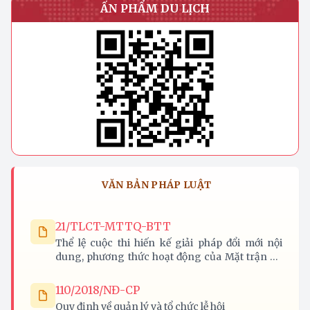
ẤN PHẨM DU LỊCH
VĂN BẢN PHÁP LUẬT
21/TLCT-MTTQ-BTT
Thể lệ cuộc thi hiến kế giải pháp đổi mới nội
dung, phương thức hoạt động của Mặt trận Tổ
quốc Việt Nam các cấp trên địa bàn tỉnh Nghệ
An
110/2018/NĐ-CP
Quy định về quản lý và tổ chức lễ hội