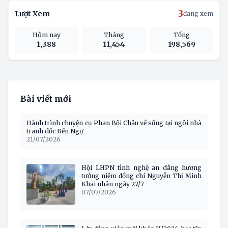
3
Lượt Xem
đang xem
Hôm nay
Tháng
Tổng
1,388
11,454
198,569
Bài viết mới
Hành trình chuyện cụ Phan Bội Châu về sống tại ngôi nhà
tranh dốc Bến Ngự
21/07/2026
Hội LHPN tỉnh nghệ an dâng hương
tưởng niệm đồng chí Nguyễn Thị Minh
Khai nhân ngày 27/7
07/07/2026