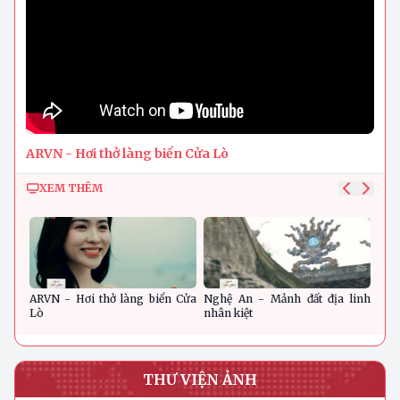
ARVN - Hơi thở làng biển Cửa Lò
XEM THÊM
ARVN - Hơi thở làng biển Cửa
Nghệ An - Mảnh đất địa linh
Nghệ
Lò
nhân kiệt
THƯ VIỆN ẢNH